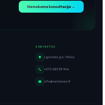
Nemokama konsultacija →
KONTAKTAI
Ligoninės g.6, Vilnius
+370 683 89 946
info@versloseo.lt