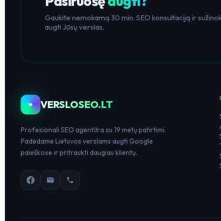
Pasiruošę
augti?
Gaukite nemokamą 30 min. SEO konsultaciją ir sužinoki
augti Jūsų verslas.
VERSLOSEO.LT
Profesionali SEO agentūra su 19 metų patirtimi.
Padedame Lietuvos verslams augti Google
paieškose ir pritraukti daugiau klientų.