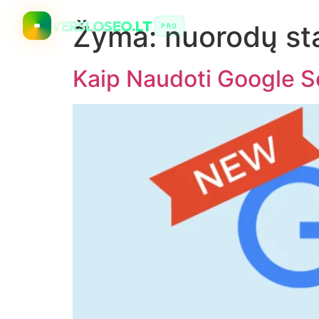
VERSLOSEO.LT
Žyma:
nuorodų sta
PRO
Kaip Naudoti Google S