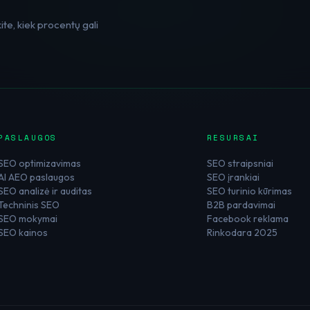
te, kiek procentų gali
PASLAUGOS
RESURSAI
SEO optimizavimas
SEO straipsniai
AI AEO paslaugos
SEO įrankiai
SEO analizė ir auditas
SEO turinio kūrimas
Techninis SEO
B2B pardavimai
SEO mokymai
Facebook reklama
SEO kainos
Rinkodara 2025