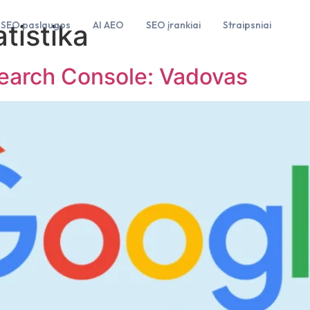
tistika
SEO paslaugos
AI AEO
SEO įrankiai
Straipsniai
earch Console: Vadovas