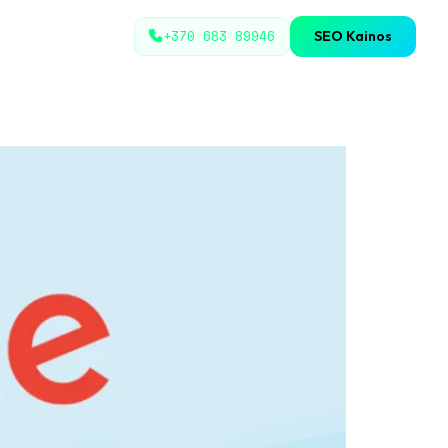
+370 683 89946
SEO Kainos