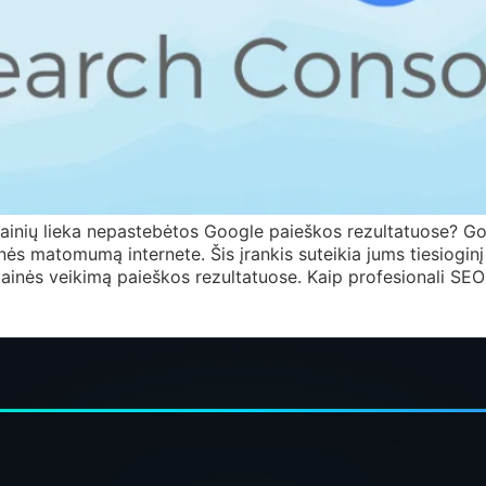
etainių lieka nepastebėtos Google paieškos rezultatuose? 
ainės matomumą internete. Šis įrankis suteikia jums tiesiogin
vetainės veikimą paieškos rezultatuose. Kaip profesionali 