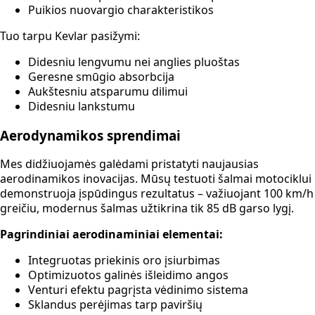
Puikios nuovargio charakteristikos
Tuo tarpu Kevlar pasižymi:
Didesniu lengvumu nei anglies pluoštas
Geresne smūgio absorbcija
Aukštesniu atsparumu dilimui
Didesniu lankstumu
Aerodynamikos sprendimai
Mes didžiuojamės galėdami pristatyti naujausias
aerodinamikos inovacijas. Mūsų testuoti šalmai motociklui
demonstruoja įspūdingus rezultatus – važiuojant 100 km/h
greičiu, modernus šalmas užtikrina tik 85 dB garso lygį.
Pagrindiniai aerodinaminiai elementai:
Integruotas priekinis oro įsiurbimas
Optimizuotos galinės išleidimo angos
Venturi efektu pagrįsta vėdinimo sistema
Sklandus perėjimas tarp paviršių