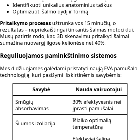
Identifikuoti unikalius anatominius taškus
Optimizuoti šalmo dydį ir formą
Pritaikymo procesas
užtrunka vos 15 minučių, o
rezultatas – nepriekaištingai tinkantis šalmas motociklui.
Mūsų patirtis rodo, kad 3D skenavimu pritaikyti šalmai
sumažina nuovargį ilgose kelionėse net 40%.
Reguliuojamos paminkštinimo sistemos
Mes didžiuojamės galėdami pristatyti naują EVA pamušalo
technologiją, kuri pasižymi išskirtinėmis savybėmis:
Savybė
Nauda vairuotojui
Smūgių
30% efektyvesnis nei
absorbavimas
įprasti pamušalai
Išlaiko optimalią
Šilumos izoliacija
temperatūrą
Efektyviai šalina