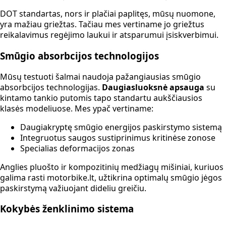
DOT standartas, nors ir plačiai paplitęs, mūsų nuomone,
yra mažiau griežtas. Tačiau mes vertiname jo griežtus
reikalavimus regėjimo laukui ir atsparumui įsiskverbimui.
Smūgio absorbcijos technologijos
Mūsų testuoti šalmai naudoja pažangiausias smūgio
absorbcijos technologijas.
Daugiasluoksnė apsauga
su
kintamo tankio putomis tapo standartu aukščiausios
klasės modeliuose. Mes ypač vertiname:
Daugiakryptę smūgio energijos paskirstymo sistemą
Integruotus saugos sustiprinimus kritinėse zonose
Specialias deformacijos zonas
Anglies pluošto ir kompozitinių medžiagų mišiniai, kuriuos
galima rasti motorbike.lt, užtikrina optimalų smūgio jėgos
paskirstymą važiuojant dideliu greičiu.
Kokybės ženklinimo sistema