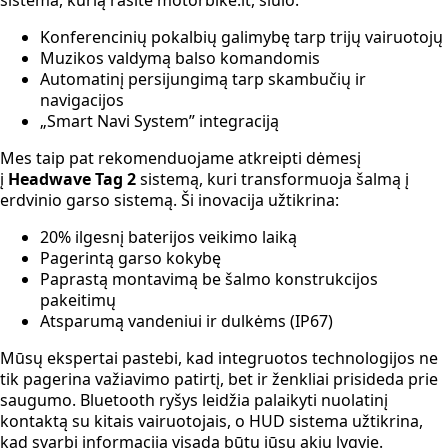
Konferencinių pokalbių galimybę tarp trijų vairuotojų
Muzikos valdymą balso komandomis
Automatinį persijungimą tarp skambučių ir
navigacijos
„Smart Navi System” integraciją
Mes taip pat rekomenduojame atkreipti dėmesį
į
Headwave Tag 2
sistemą, kuri transformuoja šalmą į
erdvinio garso sistemą. Ši inovacija užtikrina:
20% ilgesnį baterijos veikimo laiką
Pagerintą garso kokybę
Paprastą montavimą be šalmo konstrukcijos
pakeitimų
Atsparumą vandeniui ir dulkėms (IP67)
Mūsų ekspertai pastebi, kad integruotos technologijos ne
tik pagerina važiavimo patirtį, bet ir ženkliai prisideda prie
saugumo. Bluetooth ryšys leidžia palaikyti nuolatinį
kontaktą su kitais vairuotojais, o HUD sistema užtikrina,
kad svarbi informacija visada būtų jūsų akių lygyje.