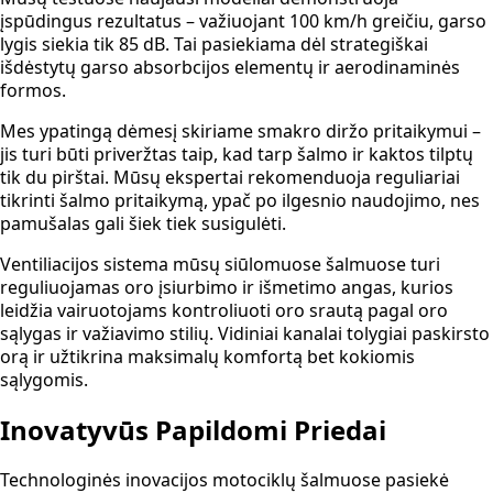
įspūdingus rezultatus – važiuojant 100 km/h greičiu, garso
lygis siekia tik 85 dB. Tai pasiekiama dėl strategiškai
išdėstytų garso absorbcijos elementų ir aerodinaminės
formos.
Mes ypatingą dėmesį skiriame smakro diržo pritaikymui –
jis turi būti priveržtas taip, kad tarp šalmo ir kaktos tilptų
tik du pirštai. Mūsų ekspertai rekomenduoja reguliariai
tikrinti šalmo pritaikymą, ypač po ilgesnio naudojimo, nes
pamušalas gali šiek tiek susigulėti.
Ventiliacijos sistema mūsų siūlomuose šalmuose turi
reguliuojamas oro įsiurbimo ir išmetimo angas, kurios
leidžia vairuotojams kontroliuoti oro srautą pagal oro
sąlygas ir važiavimo stilių. Vidiniai kanalai tolygiai paskirsto
orą ir užtikrina maksimalų komfortą bet kokiomis
sąlygomis.
Inovatyvūs Papildomi Priedai
Technologinės inovacijos motociklų šalmuose pasiekė