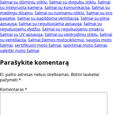
šalmai su dūminiu stiklu
,
šalmai su dvigubu stiklu
,
šalmai
su integruota kamera
,
šalmai su komunikacija
,
šalmai su
madingu dizainu
,
šalmai su nuimamu stiklu
,
šalmai su oro
pagalve
,
šalmai su papildoma ventiliacija
,
šalmai su pilna
apsauga
,
šalmai su reguliuojama apsauga
,
šalmai su
reguliuojamu dydžiu
,
šalmai su reguliuojamu smakru
,
šalmai su UV apsauga
,
šalmai su veidrodiniu stiklu
,
šalmai
su ventiliacija
,
šalmai žiemos motociklizmui
,
saugūs moto
šalmai
,
sertifikuoti moto šalmai
,
sportiniai moto šalmai
,
vaikiški moto šalmai
Parašykite komentarą
El. pašto adresas nebus skelbiamas.
Būtini laukeliai
pažymėti
*
Komentaras
*