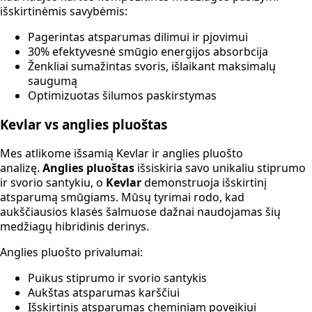
išskirtinėmis savybėmis:
Pagerintas atsparumas dilimui ir pjovimui
30% efektyvesnė smūgio energijos absorbcija
Ženkliai sumažintas svoris, išlaikant maksimalų
saugumą
Optimizuotas šilumos paskirstymas
Kevlar vs anglies pluoštas
Mes atlikome išsamią Kevlar ir anglies pluošto
analizę.
Anglies pluoštas
išsiskiria savo unikaliu stiprumo
ir svorio santykiu, o
Kevlar
demonstruoja išskirtinį
atsparumą smūgiams. Mūsų tyrimai rodo, kad
aukščiausios klasės šalmuose dažnai naudojamas šių
medžiagų hibridinis derinys.
Anglies pluošto privalumai:
Puikus stiprumo ir svorio santykis
Aukštas atsparumas karščiui
Išskirtinis atsparumas cheminiam poveikiui