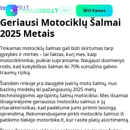
VersloSEO.LT
VERSLOSEO.LT
SEO Kainos
PRO
Geriausi Motociklų Šalmai
2025 Metais
Tinkamas motociklų šalmas gali būti skirtumas tarp
gyvybės ir mirties – tai faktas, kurį mes, kaip
motociklininkai, puikiai suprantame. Naujausi duomenys
rodo, kad kokybiškas šalmas iki 70% sumažina galvos
traumų riziką.
Šiandien rinkoje yra daugybė įvairių moto šalmų, nuo
bazinių modelių iki pažangiausių 2025 metų
technologijomis aprūpintų šalmų motociklui. Mes išsamiai
išnagrinėjome geriausius motociklu salmus ir jų
charakteristikas, kad padėtume jums priimti teisingą
sprendimą. Rekomenduojame pirkti motociklo šalmus iš
patikimo tiekėjo motorbike.lt, kur rasite platų asortimentą.