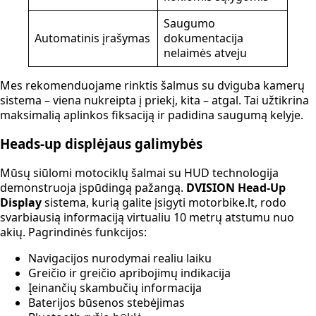
Saugumo
Automatinis įrašymas
dokumentacija
nelaimės atveju
Mes rekomenduojame rinktis šalmus su dviguba kamerų
sistema – viena nukreipta į priekį, kita – atgal. Tai užtikrina
maksimalią aplinkos fiksaciją ir padidina saugumą kelyje.
Heads-up displėjaus galimybės
Mūsų siūlomi motociklų šalmai su HUD technologija
demonstruoja įspūdingą pažangą.
DVISION Head-Up
Display
sistema, kurią galite įsigyti motorbike.lt, rodo
svarbiausią informaciją virtualiu 10 metrų atstumu nuo
akių. Pagrindinės funkcijos:
Navigacijos nurodymai realiu laiku
Greičio ir greičio apribojimų indikacija
Įeinančių skambučių informacija
Baterijos būsenos stebėjimas