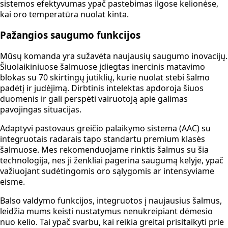
sistemos efektyvumas ypač pastebimas ilgose kelionėse,
kai oro temperatūra nuolat kinta.
Pažangios saugumo funkcijos
Mūsų komanda yra sužavėta naujausių saugumo inovacijų.
Šiuolaikiniuose šalmuose įdiegtas inercinis matavimo
blokas su 70 skirtingų jutiklių, kurie nuolat stebi šalmo
padėtį ir judėjimą. Dirbtinis intelektas apdoroja šiuos
duomenis ir gali perspėti vairuotoją apie galimas
pavojingas situacijas.
Adaptyvi pastovaus greičio palaikymo sistema (AAC) su
integruotais radarais tapo standartu premium klasės
šalmuose. Mes rekomenduojame rinktis šalmus su šia
technologija, nes ji ženkliai pagerina saugumą kelyje, ypač
važiuojant sudėtingomis oro sąlygomis ar intensyviame
eisme.
Balso valdymo funkcijos, integruotos į naujausius šalmus,
leidžia mums keisti nustatymus nenukreipiant dėmesio
nuo kelio. Tai ypač svarbu, kai reikia greitai prisitaikyti prie