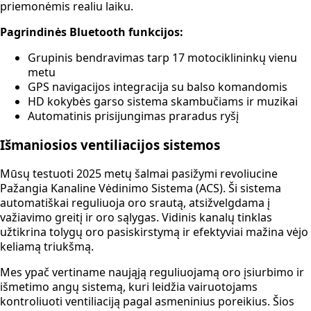
priemonėmis realiu laiku.
Pagrindinės Bluetooth funkcijos:
Grupinis bendravimas tarp 17 motociklininkų vienu
metu
GPS navigacijos integracija su balso komandomis
HD kokybės garso sistema skambučiams ir muzikai
Automatinis prisijungimas praradus ryšį
Išmaniosios ventiliacijos sistemos
Mūsų testuoti 2025 metų šalmai pasižymi revoliucine
Pažangia Kanaline Vėdinimo Sistema (ACS). Ši sistema
automatiškai reguliuoja oro srautą, atsižvelgdama į
važiavimo greitį ir oro sąlygas. Vidinis kanalų tinklas
užtikrina tolygų oro pasiskirstymą ir efektyviai mažina vėjo
keliamą triukšmą.
Mes ypač vertiname naująją reguliuojamą oro įsiurbimo ir
išmetimo angų sistemą, kuri leidžia vairuotojams
kontroliuoti ventiliaciją pagal asmeninius poreikius. Šios