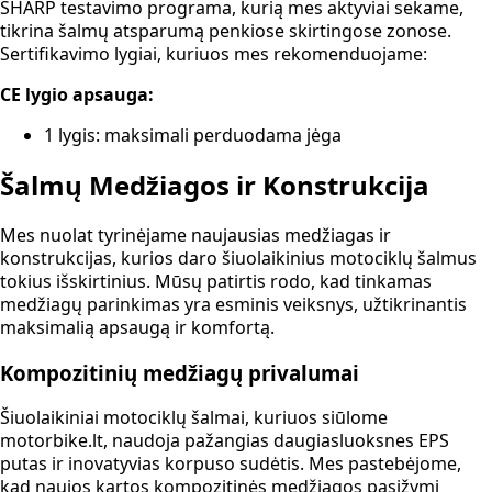
SHARP testavimo programa, kurią mes aktyviai sekame,
tikrina šalmų atsparumą penkiose skirtingose zonose.
Sertifikavimo lygiai, kuriuos mes rekomenduojame:
CE lygio apsauga:
1 lygis: maksimali perduodama jėga
Šalmų Medžiagos ir Konstrukcija
Mes nuolat tyrinėjame naujausias medžiagas ir
konstrukcijas, kurios daro šiuolaikinius motociklų šalmus
tokius išskirtinius. Mūsų patirtis rodo, kad tinkamas
medžiagų parinkimas yra esminis veiksnys, užtikrinantis
maksimalią apsaugą ir komfortą.
Kompozitinių medžiagų privalumai
Šiuolaikiniai motociklų šalmai, kuriuos siūlome
motorbike.lt, naudoja pažangias daugiasluoksnes EPS
putas ir inovatyvias korpuso sudėtis. Mes pastebėjome,
kad naujos kartos kompozitinės medžiagos pasižymi