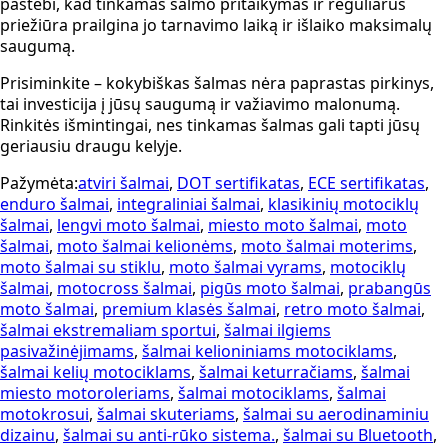
pastebi, kad tinkamas šalmo pritaikymas ir reguliarus
priežiūra prailgina jo tarnavimo laiką ir išlaiko maksimalų
saugumą.
Prisiminkite – kokybiškas šalmas nėra paprastas pirkinys,
tai investicija į jūsų saugumą ir važiavimo malonumą.
Rinkitės išmintingai, nes tinkamas šalmas gali tapti jūsų
geriausiu draugu kelyje.
Pažymėta:
atviri šalmai
,
DOT sertifikatas
,
ECE sertifikatas
,
enduro šalmai
,
integraliniai šalmai
,
klasikinių motociklų
šalmai
,
lengvi moto šalmai
,
miesto moto šalmai
,
moto
šalmai
,
moto šalmai kelionėms
,
moto šalmai moterims
,
moto šalmai su stiklu
,
moto šalmai vyrams
,
motociklų
šalmai
,
motocross šalmai
,
pigūs moto šalmai
,
prabangūs
moto šalmai
,
premium klasės šalmai
,
retro moto šalmai
,
šalmai ekstremaliam sportui
,
šalmai ilgiems
pasivažinėjimams
,
šalmai kelioniniams motociklams
,
šalmai kelių motociklams
,
šalmai keturračiams
,
šalmai
miesto motoroleriams
,
šalmai motociklams
,
šalmai
motokrosui
,
šalmai skuteriams
,
šalmai su aerodinaminiu
dizainu
,
šalmai su anti-rūko sistema.
,
šalmai su Bluetooth
,