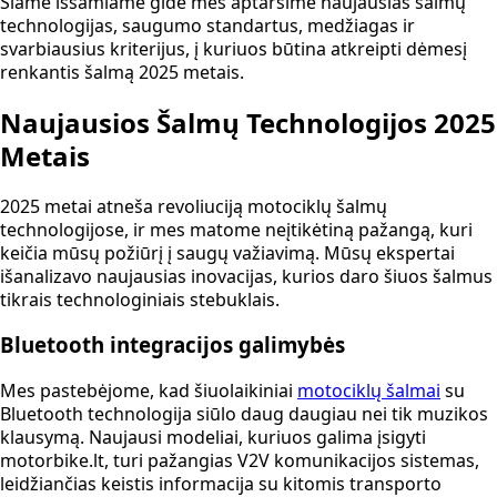
Šiame išsamiame gide mes aptarsime naujausias šalmų
technologijas, saugumo standartus, medžiagas ir
svarbiausius kriterijus, į kuriuos būtina atkreipti dėmesį
renkantis šalmą 2025 metais.
Naujausios Šalmų Technologijos 2025
Metais
2025 metai atneša revoliuciją motociklų šalmų
technologijose, ir mes matome neįtikėtiną pažangą, kuri
keičia mūsų požiūrį į saugų važiavimą. Mūsų ekspertai
išanalizavo naujausias inovacijas, kurios daro šiuos šalmus
tikrais technologiniais stebuklais.
Bluetooth integracijos galimybės
Mes pastebėjome, kad šiuolaikiniai
motociklų šalmai
su
Bluetooth technologija siūlo daug daugiau nei tik muzikos
klausymą. Naujausi modeliai, kuriuos galima įsigyti
motorbike.lt, turi pažangias V2V komunikacijos sistemas,
leidžiančias keistis informacija su kitomis transporto