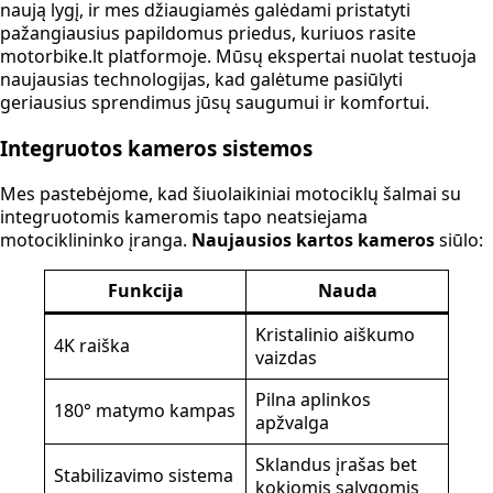
naują lygį, ir mes džiaugiamės galėdami pristatyti
pažangiausius papildomus priedus, kuriuos rasite
motorbike.lt platformoje. Mūsų ekspertai nuolat testuoja
naujausias technologijas, kad galėtume pasiūlyti
geriausius sprendimus jūsų saugumui ir komfortui.
Integruotos kameros sistemos
Mes pastebėjome, kad šiuolaikiniai motociklų šalmai su
integruotomis kameromis tapo neatsiejama
motociklininko įranga.
Naujausios kartos kameros
siūlo:
Funkcija
Nauda
Kristalinio aiškumo
4K raiška
vaizdas
Pilna aplinkos
180° matymo kampas
apžvalga
Sklandus įrašas bet
Stabilizavimo sistema
kokiomis sąlygomis