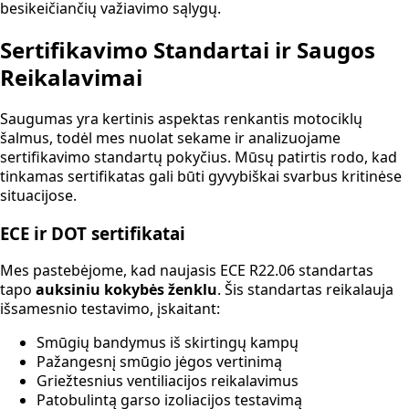
besikeičiančių važiavimo sąlygų.
Sertifikavimo Standartai ir Saugos
Reikalavimai
Saugumas yra kertinis aspektas renkantis motociklų
šalmus, todėl mes nuolat sekame ir analizuojame
sertifikavimo standartų pokyčius. Mūsų patirtis rodo, kad
tinkamas sertifikatas gali būti gyvybiškai svarbus kritinėse
situacijose.
ECE ir DOT sertifikatai
Mes pastebėjome, kad naujasis ECE R22.06 standartas
tapo
auksiniu kokybės ženklu
. Šis standartas reikalauja
išsamesnio testavimo, įskaitant:
Smūgių bandymus iš skirtingų kampų
Pažangesnį smūgio jėgos vertinimą
Griežtesnius ventiliacijos reikalavimus
Patobulintą garso izoliacijos testavimą