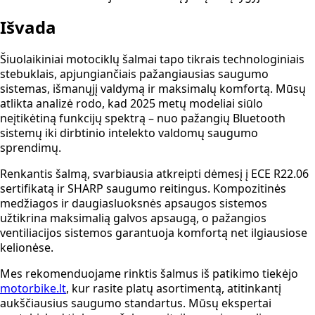
Išvada
Šiuolaikiniai motociklų šalmai tapo tikrais technologiniais
stebuklais, apjungiančiais pažangiausias saugumo
sistemas, išmanųjį valdymą ir maksimalų komfortą. Mūsų
atlikta analizė rodo, kad 2025 metų modeliai siūlo
neįtikėtiną funkcijų spektrą – nuo pažangių Bluetooth
sistemų iki dirbtinio intelekto valdomų saugumo
sprendimų.
Renkantis šalmą, svarbiausia atkreipti dėmesį į ECE R22.06
sertifikatą ir SHARP saugumo reitingus. Kompozitinės
medžiagos ir daugiasluoksnės apsaugos sistemos
užtikrina maksimalią galvos apsaugą, o pažangios
ventiliacijos sistemos garantuoja komfortą net ilgiausiose
kelionėse.
Mes rekomenduojame rinktis šalmus iš patikimo tiekėjo
motorbike.lt
, kur rasite platų asortimentą, atitinkantį
aukščiausius saugumo standartus. Mūsų ekspertai