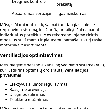
Drėgmės kontrolė
prakaitą
Atsparumas korozijai
Ilgaamžiškumas
Mūsų siūlomi motociklų šalmai turi daugiasluoksnę
reguliavimo sistemą, leidžiančią pritaikyti šalmą pagal
individualius poreikius. Mes rekomenduojame rinktis
modelius su išimamu ir plaunamu pamušalu, kurį rasite
motorbike.lt asortimente.
Ventiliacijos optimizavimas
Mes įdiegėme pažangią kanalinę vėdinimo sistemą (ACS),
kuri užtikrina optimalų oro srautą.
Ventiliacijos
privalumai:
Efektyvus šilumos reguliavimas
Rasojimo prevencija
Drėgmės šalinimas
Triukšmo mažinimas
Mūsų testuose naujausi modeliai demonstruoja