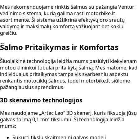
Mes rekomenduojame rinktis šalmus su pažangia Venturi
vėdinimo sistema, kurią galima rasti motorbike.lt
asortimente. Ši sistema užtikrina efektyvų oro srautų
valdymą ir maksimalų komfortą važiuojant bet kokiu
greičiu.
Šalmo Pritaikymas ir Komfortas
Šiuolaikinė technologija leidžia mums pasiūlyti kiekvienam
motociklininkui tobulai pritaikytą šalmą. Mes matome, kad
individualus pritaikymas tampa vis svarbesniu aspektu
renkantis motociklų šalmus, todėl motorbike.lt siūlome
pažangiausius sprendimus.
3D skenavimo technologijos
Mes naudojame „Artec Leo” 3D skenerį, kuris fiksuoja jūsų
galvos formą 0,1 mm tikslumu. Ši technologija leidžia
mums:
Sukurti tikslų skaitmeninį galvos modelį