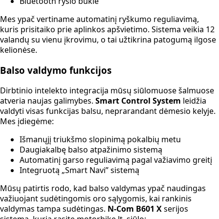
Bluetooth ryšio būklė
Mes ypač vertiname automatinį ryškumo reguliavimą,
kuris prisitaiko prie aplinkos apšvietimo. Sistema veikia 12
valandų su vienu įkrovimu, o tai užtikrina patogumą ilgose
kelionėse.
Balso valdymo funkcijos
Dirbtinio intelekto integracija mūsų siūlomuose šalmuose
atveria naujas galimybes.
Smart Control System
leidžia
valdyti visas funkcijas balsu, neprarandant dėmesio kelyje.
Mes įdiegėme:
Išmanųjį triukšmo slopinimą pokalbių metu
Daugiakalbę balso atpažinimo sistemą
Automatinį garso reguliavimą pagal važiavimo greitį
Integruotą „Smart Navi” sistemą
Mūsų patirtis rodo, kad balso valdymas ypač naudingas
važiuojant sudėtingomis oro sąlygomis, kai rankinis
valdymas tampa sudėtingas.
N-Com B601 X
serijos
sistema, kurią rasite motorbike.lt, siūlo: