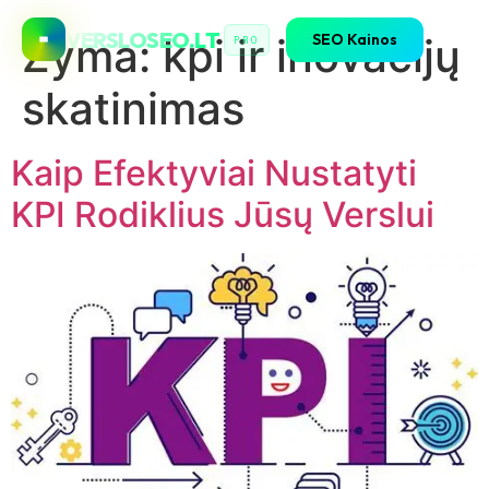
VERSLOSEO.LT
SEO Kainos
Žyma:
kpi ir inovacijų
PRO
skatinimas
Kaip Efektyviai Nustatyti
KPI Rodiklius Jūsų Verslui