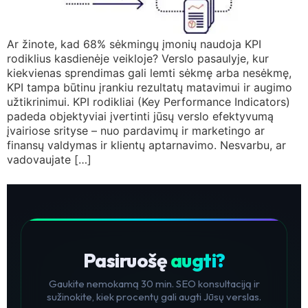
Ar žinote, kad 68% sėkmingų įmonių naudoja KPI
rodiklius kasdienėje veikloje? Verslo pasaulyje, kur
kiekvienas sprendimas gali lemti sėkmę arba nesėkmę,
KPI tampa būtinu įrankiu rezultatų matavimui ir augimo
užtikrinimui. KPI rodikliai (Key Performance Indicators)
padeda objektyviai įvertinti jūsų verslo efektyvumą
įvairiose srityse – nuo pardavimų ir marketingo ar
finansų valdymas ir klientų aptarnavimo. Nesvarbu, ar
vadovaujate […]
Pasiruošę
augti?
Gaukite nemokamą 30 min. SEO konsultaciją ir
sužinokite, kiek procentų gali augti Jūsų verslas.