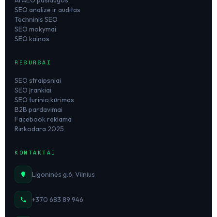
AI AEO paslaugos
SEO analizė ir auditas
Techninis SEO
SEO mokymai
SEO kainos
RESURSAI
SEO straipsniai
SEO įrankiai
SEO turinio kūrimas
B2B pardavimai
Facebook reklama
Rinkodara 2025
KONTAKTAI
Ligoninės g.6, Vilnius
+370 683 89 946