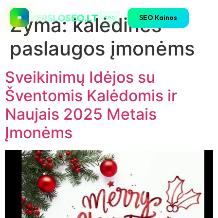
VERSLOSEO.LT
SEO Kainos
Žyma:
kalėdinės
PRO
paslaugos įmonėms
Sveikinimų Idėjos su
Šventomis Kalėdomis ir
Naujais 2025 Metais
Įmonėms