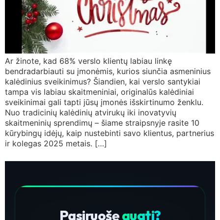
Ar žinote, kad 68% verslo klientų labiau linkę
bendradarbiauti su įmonėmis, kurios siunčia asmeninius
kalėdinius sveikinimus? Šiandien, kai verslo santykiai
tampa vis labiau skaitmeniniai, originalūs kalėdiniai
sveikinimai gali tapti jūsų įmonės išskirtinumo ženklu.
Nuo tradicinių kalėdinių atvirukų iki inovatyvių
skaitmeninių sprendimų – šiame straipsnyje rasite 10
kūrybingų idėjų, kaip nustebinti savo klientus, partnerius
ir kolegas 2025 metais. […]
Pasiruošę
augti?