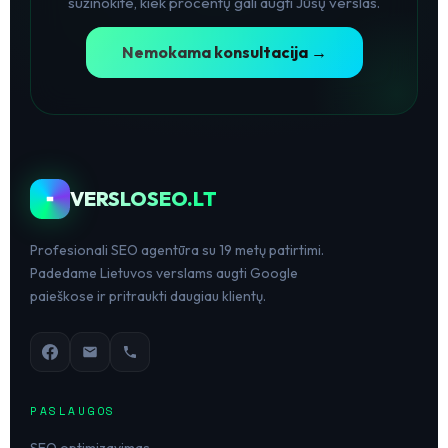
sužinokite, kiek procentų gali augti Jūsų verslas.
Nemokama konsultacija →
VERSLOSEO.LT
Profesionali SEO agentūra su 19 metų patirtimi.
Padedame Lietuvos verslams augti Google
paieškose ir pritraukti daugiau klientų.
PASLAUGOS
SEO optimizavimas