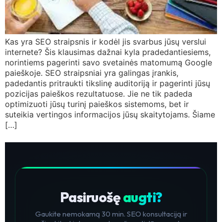
Kas yra SEO straipsnis ir kodėl jis svarbus jūsų verslui
internete? Šis klausimas dažnai kyla pradedantiesiems,
norintiems pagerinti savo svetainės matomumą Google
paieškoje. SEO straipsniai yra galingas įrankis,
padedantis pritraukti tikslinę auditoriją ir pagerinti jūsų
pozicijas paieškos rezultatuose. Jie ne tik padeda
optimizuoti jūsų turinį paieškos sistemoms, bet ir
suteikia vertingos informacijos jūsų skaitytojams. Šiame
[…]
Pasiruošę
augti?
Gaukite nemokamą 30 min. SEO konsultaciją ir