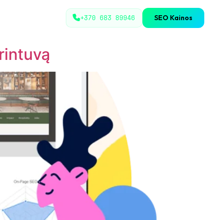
+370 683 89946
SEO Kainos
rintuvą