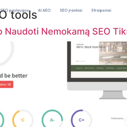
O tools
SEO paslaugos
AI AEO
SEO įrankiai
Straipsniai
ip Naudoti Nemokamą SEO Tik