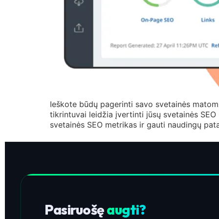
Ieškote būdų pagerinti savo svetainės matom
tikrintuvai leidžia įvertinti jūsų svetainės SEO 
svetainės SEO metrikas ir gauti naudingų pata
Pasiruošę
augti?