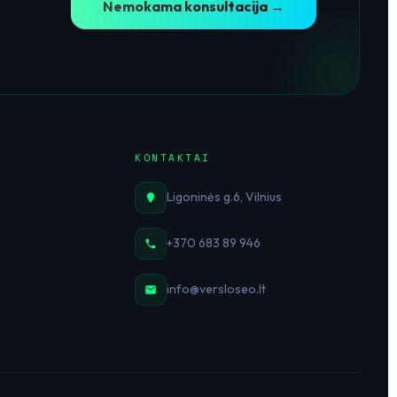
Nemokama konsultacija →
KONTAKTAI
Ligoninės g.6, Vilnius
+370 683 89 946
info@versloseo.lt