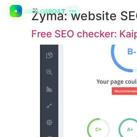
VERSLOSEO.LT
Žyma:
website SE
PRO
Free SEO checker: Ka