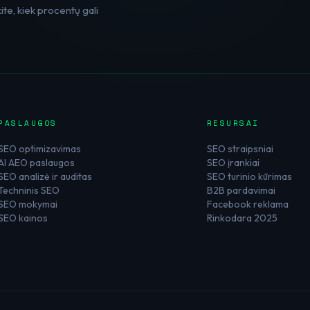
te, kiek procentų gali
PASLAUGOS
RESURSAI
SEO optimizavimas
SEO straipsniai
AI AEO paslaugos
SEO įrankiai
SEO analizė ir auditas
SEO turinio kūrimas
Techninis SEO
B2B pardavimai
SEO mokymai
Facebook reklama
SEO kainos
Rinkodara 2025