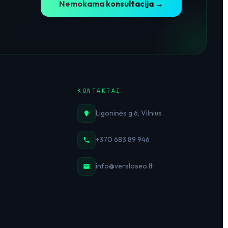
Nemokama konsultacija →
KONTAKTAI
Ligoninės g.6, Vilnius
+370 683 89 946
info@versloseo.lt