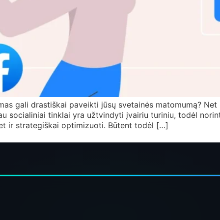
imas gali drastiškai paveikti jūsų svetainės matomumą? Net
 socialiniai tinklai yra užtvindyti įvairiu turiniu, todėl nor
bet ir strategiškai optimizuoti. Būtent todėl […]