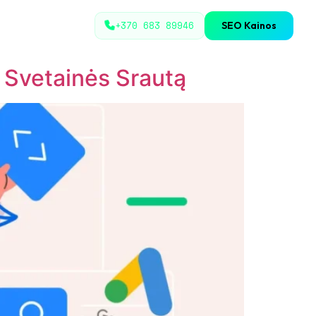
+370 683 89946
SEO Kainos
 Svetainės Srautą