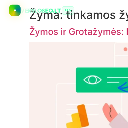
VERSLOSEO.LT
Žyma:
tinkamos 
PRO
Žymos ir Grotažymės: 