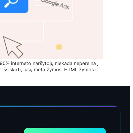
 90% interneto naršytojų niekada nepereina į
int išsiskirti, jūsų meta žymos, HTML žymos ir