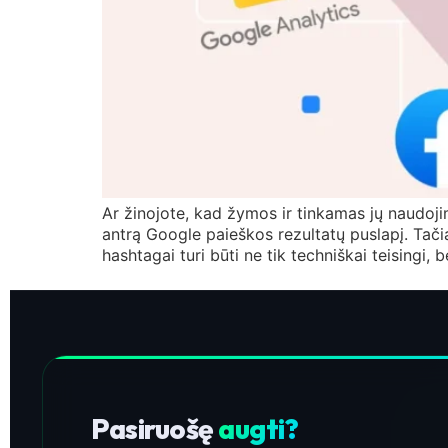
Ar žinojote, kad žymos ir tinkamas jų naudoj
antrą Google paieškos rezultatų puslapį. Tačiau
hashtagai turi būti ne tik techniškai teisingi, 
Pasiruošę
augti?