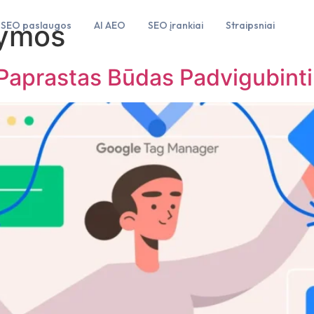
žymos
SEO paslaugos
AI AEO
SEO įrankiai
Straipsniai
Paprastas Būdas Padvigubinti