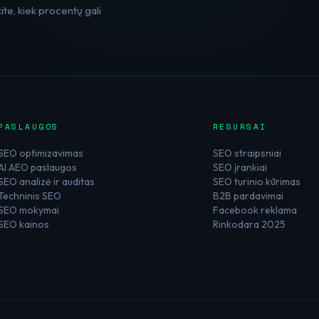
te, kiek procentų gali
PASLAUGOS
RESURSAI
SEO optimizavimas
SEO straipsniai
AI AEO paslaugos
SEO įrankiai
SEO analizė ir auditas
SEO turinio kūrimas
Techninis SEO
B2B pardavimai
SEO mokymai
Facebook reklama
SEO kainos
Rinkodara 2025