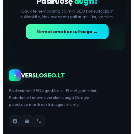
Pasiruošę
augti?
Gaukite nemokamą 30 min. SEO konsultaciją ir
sužinokite, kiek procentų gali augti Jūsų verslas.
Nemokama konsultacija →
VERSLOSEO.LT
Profesionali SEO agentūra su 19 metų patirtimi.
Padedame Lietuvos verslams augti Google
paieškose ir pritraukti daugiau klientų.