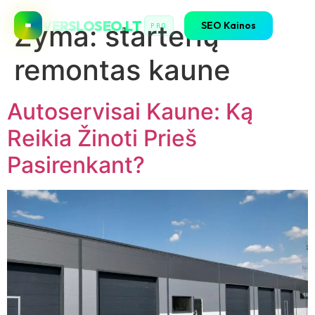
VERSLOSEO.LT
SEO Kainos
Žyma:
starterių
PRO
remontas kaune
Autoservisai Kaune: Ką
Reikia Žinoti Prieš
Pasirenkant?