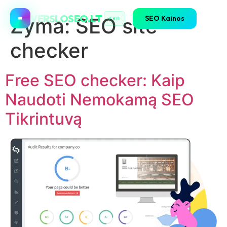
VERSLOSEO.LT
SEO Kainos
Žyma:
SEO site
PRO
checker
Free SEO checker: Kaip
Naudoti Nemokamą SEO
Tikrintuvą