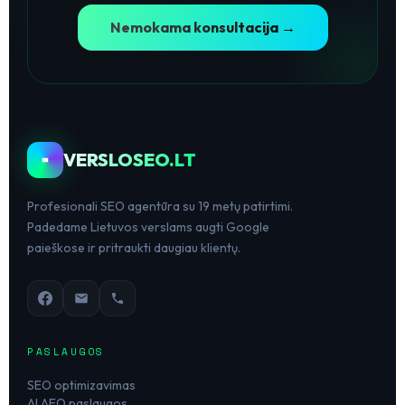
Nemokama konsultacija →
VERSLOSEO.LT
Profesionali SEO agentūra su 19 metų patirtimi.
Padedame Lietuvos verslams augti Google
paieškose ir pritraukti daugiau klientų.
PASLAUGOS
SEO optimizavimas
AI AEO paslaugos