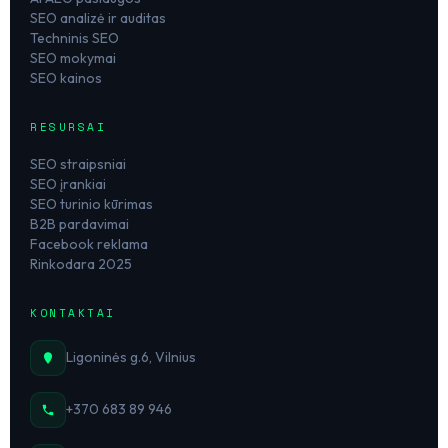
SEO analizė ir auditas
Techninis SEO
SEO mokymai
SEO kainos
RESURSAI
SEO straipsniai
SEO įrankiai
SEO turinio kūrimas
B2B pardavimai
Facebook reklama
Rinkodara 2025
KONTAKTAI
Ligoninės g.6, Vilnius
+370 683 89 946