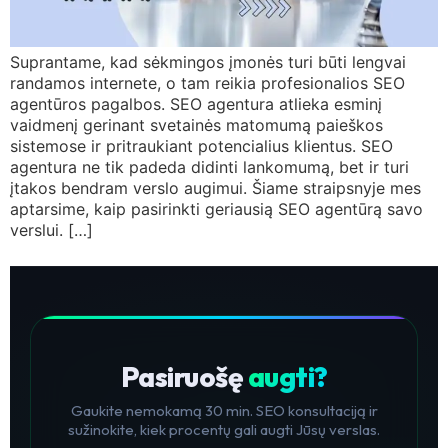
Suprantame, kad sėkmingos įmonės turi būti lengvai
randamos internete, o tam reikia profesionalios SEO
agentūros pagalbos. SEO agentura atlieka esminį
vaidmenį gerinant svetainės matomumą paieškos
sistemose ir pritraukiant potencialius klientus. SEO
agentura ne tik padeda didinti lankomumą, bet ir turi
įtakos bendram verslo augimui. Šiame straipsnyje mes
aptarsime, kaip pasirinkti geriausią SEO agentūrą savo
verslui. […]
Pasiruošę
augti?
Gaukite nemokamą 30 min. SEO konsultaciją ir
sužinokite, kiek procentų gali augti Jūsų verslas.