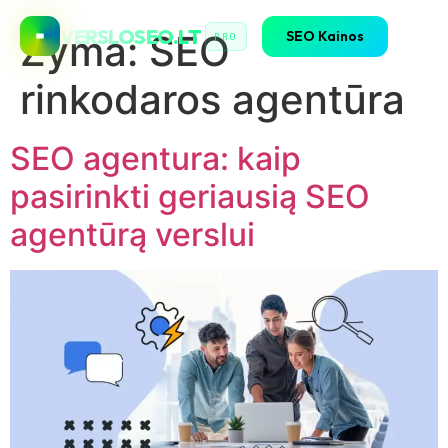
VERSLOSEO.LT
SEO Kainos
Žyma:
SEO
PRO
rinkodaros agentūra
SEO agentura: kaip
pasirinkti geriausią SEO
agentūrą verslui