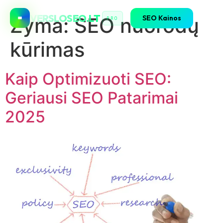
VERSLOSEO.LT
SEO Kainos
Žyma:
SEO nuorodų
PRO
kūrimas
Kaip Optimizuoti SEO:
Geriausi SEO Patarimai
2025