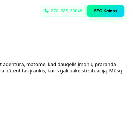
+370 683 89946
SEO Kainos
o.lt agentūra, matome, kad daugelis įmonių praranda
 būtent tas įrankis, kuris gali pakeisti situaciją. Mūsų