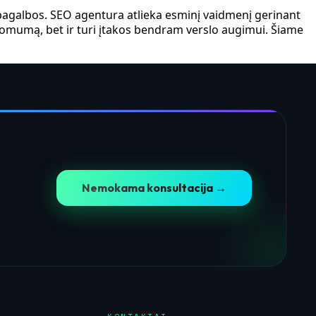
pagalbos. SEO agentura atlieka esminį vaidmenį gerinant
komumą, bet ir turi įtakos bendram verslo augimui. Šiame
Nemokama konsultacija →