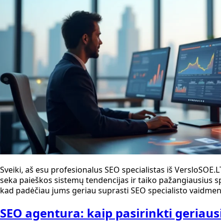
Sveiki, aš esu profesionalus SEO specialistas iš VersloSO
seka paieškos sistemų tendencijas ir taiko pažangiausius sp
kad padėčiau jums geriau suprasti SEO specialisto vaidmen
SEO agentura: kaip pasirinkti geriaus