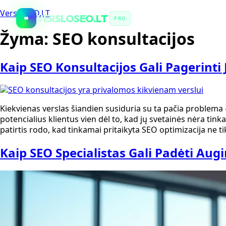
VersloSEO.LT
VERSLOSEO.LT
PRO
Žyma:
SEO konsultacijos
Kaip SEO Konsultacijos Gali Pagerin
Kiekvienas verslas šiandien susiduria su ta pačia problema
potencialius klientus vien dėl to, kad jų svetainės nėra tin
patirtis rodo, kad tinkamai pritaikyta SEO optimizacija ne ti
Kaip SEO Specialistas Gali Padėti Augi