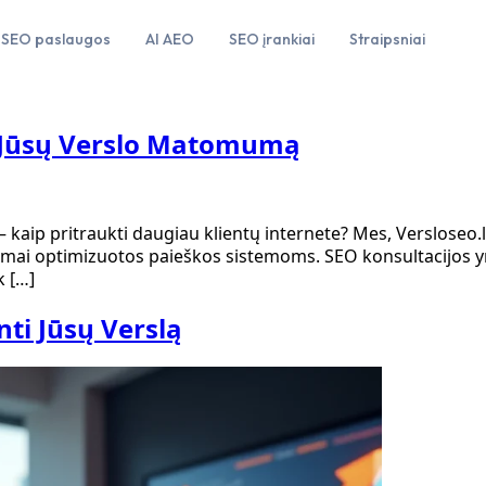
SEO paslaugos
AI AEO
SEO įrankiai
Straipsniai
ti Jūsų Verslo Matomumą
 – kaip pritraukti daugiau klientų internete? Mes, Verslose
kamai optimizuotos paieškos sistemoms. SEO konsultacijos yra
k […]
nti Jūsų Verslą