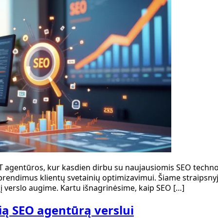
E.LT agentūros, kur kasdien dirbu su naujausiomis SEO tech
rendimus klientų svetainių optimizavimui. Šiame straipsnyje
į verslo augime. Kartu išnagrinėsime, kaip SEO […]
ią SEO agentūrą verslui