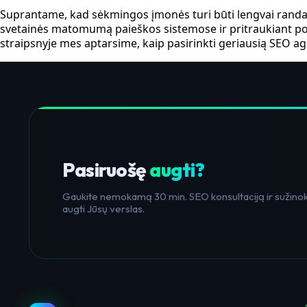
Suprantame, kad sėkmingos įmonės turi būti lengvai randa
svetainės matomumą paieškos sistemose ir pritraukiant pot
straipsnyje mes aptarsime, kaip pasirinkti geriausią SEO ag
Pasiruošę
augti?
Gaukite nemokamą 30 min. SEO konsultaciją ir sužinoki
augti Jūsų verslas.