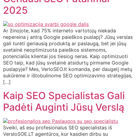
2025
Ar žinojote, kad 75% interneto vartotojų niekada
nepereina į antrą Google paieškos puslapį? Jūsų verslas
gali turėti geriausią produktą ar paslaugą, bet jei jūsų
svetainė neoptimizuota paieškos sistemoms,
potencialūs klientai jos tiesiog neras. Kaip optimizuoti
SEO taip, kad jūsų svetainė atsidurtų pirmame Google
puslapyje? Mes, VerloSEO.lt komanda, per daugelį metų
sukūrėme ir ištobulinome SEO optimizavimo strategijas,
[…]
Kaip SEO Specialistas Gali
Padėti Auginti Jūsų Verslą
Sveiki, aš esu profesionalus SEO specialistas iš
VersloSOE.LT agentūros, kur kasdien dirbu su