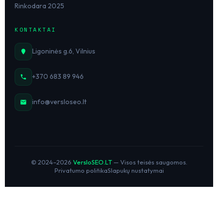
Rinkodara 2025
KONTAKTAI
Ligoninės g.6, Vilnius
+370 683 89 946
info@versloseo.lt
© 2024–2026
VersloSEO.LT
— Visos teisės saugomos.
Privatumo politika
Slapukų nustatymai