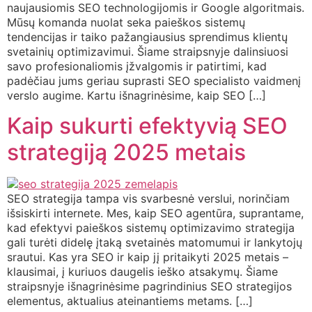
naujausiomis SEO technologijomis ir Google algoritmais.
Mūsų komanda nuolat seka paieškos sistemų
tendencijas ir taiko pažangiausius sprendimus klientų
svetainių optimizavimui. Šiame straipsnyje dalinsiuosi
savo profesionaliomis įžvalgomis ir patirtimi, kad
padėčiau jums geriau suprasti SEO specialisto vaidmenį
verslo augime. Kartu išnagrinėsime, kaip SEO […]
Kaip sukurti efektyvią SEO
strategiją 2025 metais
SEO strategija tampa vis svarbesnė verslui, norinčiam
išsiskirti internete. Mes, kaip SEO agentūra, suprantame,
kad efektyvi paieškos sistemų optimizavimo strategija
gali turėti didelę įtaką svetainės matomumui ir lankytojų
srautui. Kas yra SEO ir kaip jį pritaikyti 2025 metais –
klausimai, į kuriuos daugelis ieško atsakymų. Šiame
straipsnyje išnagrinėsime pagrindinius SEO strategijos
elementus, aktualius ateinantiems metams. […]