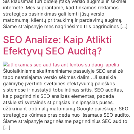
Šis klausimas turi didelę įtaką verslo augimui ir sėkmei
internete. Mes suprantame, kad tinkamos reklamos
strategijos pasirinkimas gali lemti jūsų verslo
matomumą, klientų pritraukimą ir pardavimų augimą.
Šiame straipsnyje mes nagrinėsime tris pagrindines […]
SEO Analize: Kaip Atlikti
Efektyvų SEO Auditą?
Šiuolaikiniame skaitmeniniame pasaulyje SEO analizė
tapo neatsiejama verslo sėkmės dalimi. Ji suteikia
galimybę įvertinti svetainės efektyvumą paieškos
sistemose ir nustatyti tobulintinas sritis. SEO auditas,
kaip pagrindinis SEO analizės elementas, padeda
atskleisti svetainės stipriąsias ir silpnąsias puses,
užtikrinant optimalų matomumą Google paieškoje. SEO
strategijos kūrimas prasideda nuo išsamaus SEO audito.
Šiame straipsnyje nagrinėsime pagrindinius SEO audito
[…]