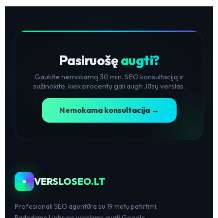
Pasiruošę
augti?
Gaukite nemokamą 30 min. SEO konsultaciją ir
sužinokite, kiek procentų gali augti Jūsų verslas.
Nemokama konsultacija →
VERSLOSEO.LT
Profesionali SEO agentūra su 19 metų patirtimi.
Padedame Lietuvos verslams augti Google