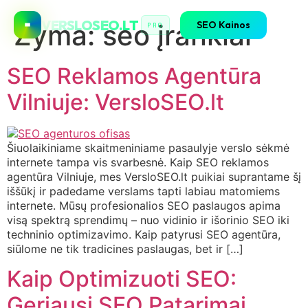
VERSLOSEO.LT
SEO Kainos
Žyma:
seo įrankiai
PRO
SEO Reklamos Agentūra
Vilniuje: VersloSEO.lt
Šiuolaikiniame skaitmeniniame pasaulyje verslo sėkmė
internete tampa vis svarbesnė. Kaip SEO reklamos
agentūra Vilniuje, mes VersloSEO.lt puikiai suprantame šį
iššūkį ir padedame verslams tapti labiau matomiems
internete. Mūsų profesionalios SEO paslaugos apima
visą spektrą sprendimų – nuo vidinio ir išorinio SEO iki
techninio optimizavimo. Kaip patyrusi SEO agentūra,
siūlome ne tik tradicines paslaugas, bet ir […]
Kaip Optimizuoti SEO:
Geriausi SEO Patarimai