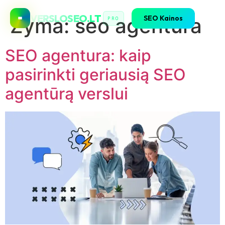
VERSLOSEO.LT
SEO Kainos
Žyma:
seo agentura
PRO
SEO agentura: kaip
pasirinkti geriausią SEO
agentūrą verslui