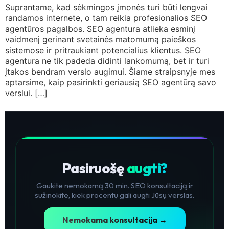
Suprantame, kad sėkmingos įmonės turi būti lengvai
randamos internete, o tam reikia profesionalios SEO
agentūros pagalbos. SEO agentura atlieka esminį
vaidmenį gerinant svetainės matomumą paieškos
sistemose ir pritraukiant potencialius klientus. SEO
agentura ne tik padeda didinti lankomumą, bet ir turi
įtakos bendram verslo augimui. Šiame straipsnyje mes
aptarsime, kaip pasirinkti geriausią SEO agentūrą savo
verslui. […]
Pasiruošę
augti?
Gaukite nemokamą 30 min. SEO konsultaciją ir
sužinokite, kiek procentų gali augti Jūsų verslas.
Nemokama konsultacija →