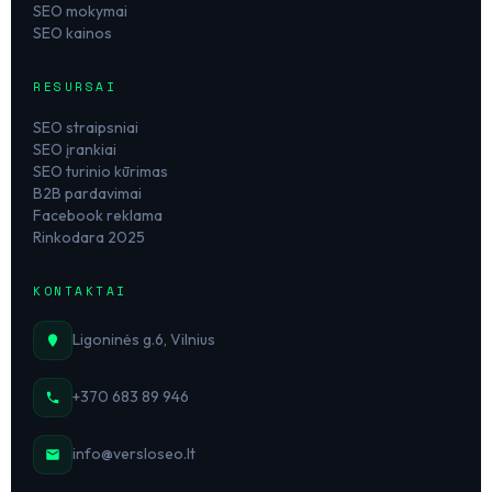
SEO mokymai
SEO kainos
RESURSAI
SEO straipsniai
SEO įrankiai
SEO turinio kūrimas
B2B pardavimai
Facebook reklama
Rinkodara 2025
KONTAKTAI
Ligoninės g.6, Vilnius
+370 683 89 946
info@versloseo.lt