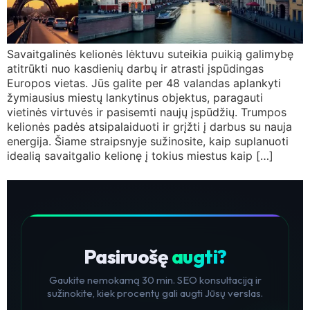
Savaitgalinės kelionės lėktuvu suteikia puikią galimybę
atitrūkti nuo kasdienių darbų ir atrasti įspūdingas
Europos vietas. Jūs galite per 48 valandas aplankyti
žymiausius miestų lankytinus objektus, paragauti
vietinės virtuvės ir pasisemti naujų įspūdžių. Trumpos
kelionės padės atsipalaiduoti ir grįžti į darbus su nauja
energija. Šiame straipsnyje sužinosite, kaip suplanuoti
idealią savaitgalio kelionę į tokius miestus kaip […]
Pasiruošę
augti?
Gaukite nemokamą 30 min. SEO konsultaciją ir
sužinokite, kiek procentų gali augti Jūsų verslas.