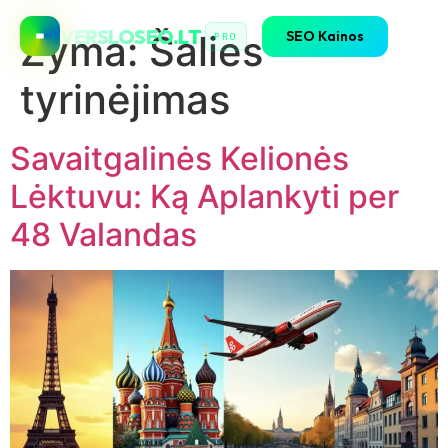
VERSLOSEO.LT
SEO Kainos
Žyma:
Šalies
PRO
tyrinėjimas
Savaitgalinės Kelionės
Lėktuvu: Ką Aplankyti per
48 Valandas