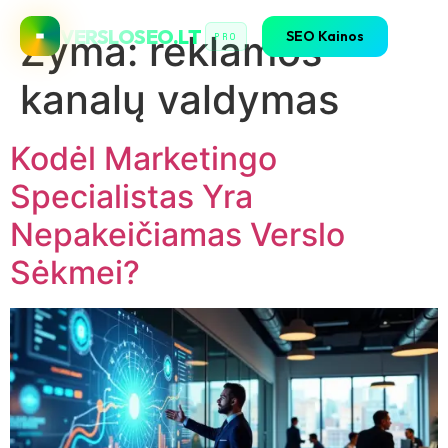
VERSLOSEO.LT
SEO Kainos
Žyma:
reklamos
PRO
kanalų valdymas
Kodėl Marketingo
Specialistas Yra
Nepakeičiamas Verslo
Sėkmei?