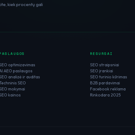
te, kiek procentų gali
PASLAUGOS
RESURSAI
SEO optimizavimas
SEO straipsniai
AI AEO paslaugos
SEO įrankiai
SEO analizė ir auditas
SEO turinio kūrimas
Techninis SEO
B2B pardavimai
SEO mokymai
Facebook reklama
SEO kainos
Rinkodara 2025