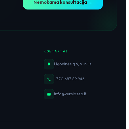
Nemokama konsultacija →
KONTAKTAI
Ligoninės g.6, Vilnius
+370 683 89 946
info@versloseo.lt