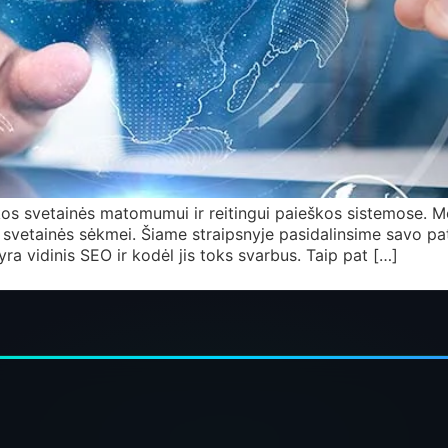
takos svetainės matomumui ir reitingui paieškos sistemose. 
į svetainės sėkmei. Šiame straipsnyje pasidalinsime savo pati
a vidinis SEO ir kodėl jis toks svarbus. Taip pat […]