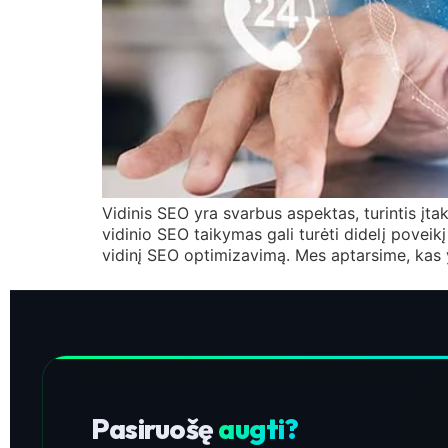
Vidinis SEO yra svarbus aspektas, turintis į
vidinio SEO taikymas gali turėti didelį poveik
vidinį SEO optimizavimą. Mes aptarsime, kas yr
Pasiruošę
augti?