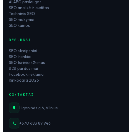
AI AEO paslaugos
SEO analizė ir auditas
Techninis SEO
SEO mokymai
SEO kainos
RESURSAI
SEO straipsniai
SEO įrankiai
SEO turinio kūrimas
B2B pardavimai
Facebook reklama
Rinkodara 2025
KONTAKTAI
Ligoninės g.6, Vilnius
+370 683 89 946