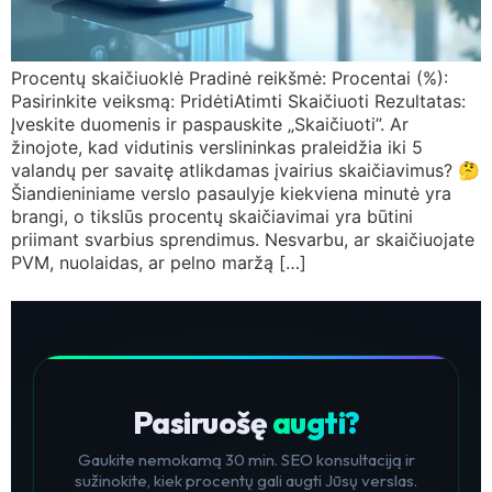
Procentų skaičiuoklė Pradinė reikšmė: Procentai (%):
Pasirinkite veiksmą: PridėtiAtimti Skaičiuoti Rezultatas:
Įveskite duomenis ir paspauskite „Skaičiuoti”. Ar
žinojote, kad vidutinis verslininkas praleidžia iki 5
valandų per savaitę atlikdamas įvairius skaičiavimus? 🤔
Šiandieniniame verslo pasaulyje kiekviena minutė yra
brangi, o tikslūs procentų skaičiavimai yra būtini
priimant svarbius sprendimus. Nesvarbu, ar skaičiuojate
PVM, nuolaidas, ar pelno maržą […]
Pasiruošę
augti?
Gaukite nemokamą 30 min. SEO konsultaciją ir
sužinokite, kiek procentų gali augti Jūsų verslas.