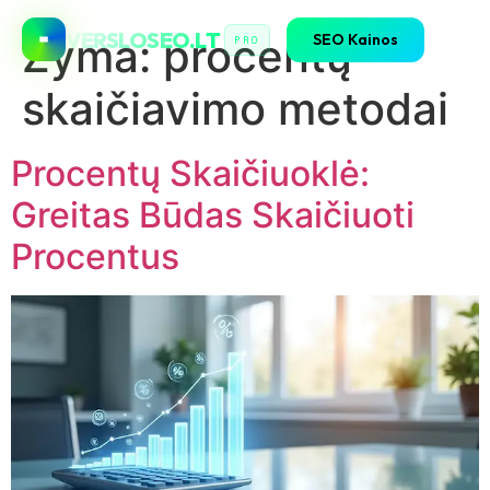
VERSLOSEO.LT
SEO Kainos
Žyma:
procentų
PRO
skaičiavimo metodai
Procentų Skaičiuoklė:
Greitas Būdas Skaičiuoti
Procentus