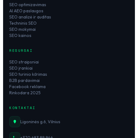
SEO optimizavimas
AI AEO paslaugos
SEO analizė ir auditas
Techninis SEO
SEO mokymai
SEO kainos
RESURSAI
SEO straipsniai
SEO įrankiai
SEO turinio kūrimas
B2B pardavimai
Facebook reklama
Rinkodara 2025
KONTAKTAI
Ligoninės g.6, Vilnius
+370 683 89 946