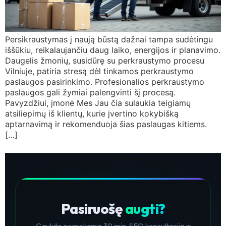
Persikraustymas į naują būstą dažnai tampa sudėtingu
iššūkiu, reikalaujančiu daug laiko, energijos ir planavimo.
Daugelis žmonių, susidūrę su perkraustymo procesu
Vilniuje, patiria stresą dėl tinkamos perkraustymo
paslaugos pasirinkimo. Profesionalios perkraustymo
paslaugos gali žymiai palengvinti šį procesą.
Pavyzdžiui, įmonė Mes Jau čia sulaukia teigiamų
atsiliepimų iš klientų, kurie įvertino kokybišką
aptarnavimą ir rekomenduoja šias paslaugas kitiems.
[…]
Pasiruošę
augti?
Gaukite nemokamą 30 min. SEO konsultaciją ir