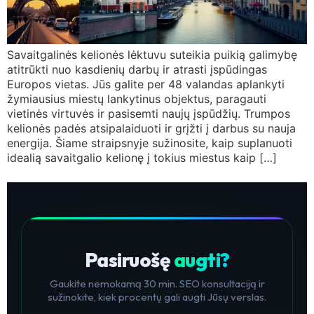
Savaitgalinės kelionės lėktuvu suteikia puikią galimybę
atitrūkti nuo kasdienių darbų ir atrasti įspūdingas
Europos vietas. Jūs galite per 48 valandas aplankyti
žymiausius miestų lankytinus objektus, paragauti
vietinės virtuvės ir pasisemti naujų įspūdžių. Trumpos
kelionės padės atsipalaiduoti ir grįžti į darbus su nauja
energija. Šiame straipsnyje sužinosite, kaip suplanuoti
idealią savaitgalio kelionę į tokius miestus kaip […]
Pasiruošę
augti?
Gaukite nemokamą 30 min. SEO konsultaciją ir
sužinokite, kiek procentų gali augti Jūsų verslas.