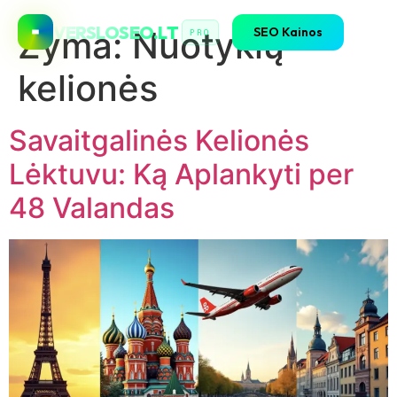
VERSLOSEO.LT
SEO Kainos
Žyma:
Nuotykių
PRO
kelionės
Savaitgalinės Kelionės
Lėktuvu: Ką Aplankyti per
48 Valandas