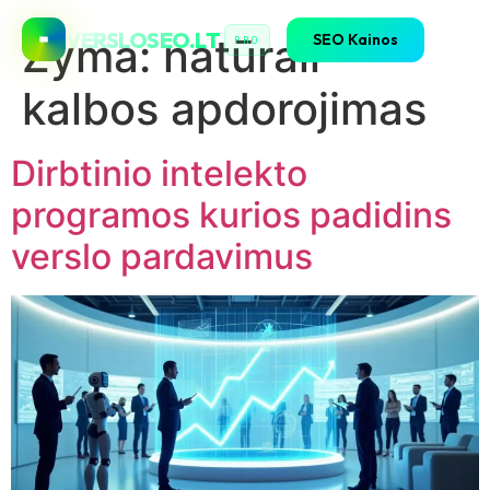
VERSLOSEO.LT
SEO Kainos
Žyma:
natūrali
PRO
kalbos apdorojimas
Dirbtinio intelekto
programos kurios padidins
verslo pardavimus