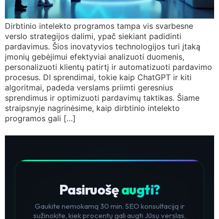
Dirbtinio intelekto programos tampa vis svarbesne
verslo strategijos dalimi, ypač siekiant padidinti
pardavimus. Šios inovatyvios technologijos turi įtaką
įmonių gebėjimui efektyviai analizuoti duomenis,
personalizuoti klientų patirtį ir automatizuoti pardavimo
procesus. DI sprendimai, tokie kaip ChatGPT ir kiti
algoritmai, padeda verslams priimti geresnius
sprendimus ir optimizuoti pardavimų taktikas. Šiame
straipsnyje nagrinėsime, kaip dirbtinio intelekto
programos gali […]
Pasiruošę
augti?
Gaukite nemokamą 30 min. SEO konsultaciją ir
sužinokite, kiek procentų gali augti Jūsų verslas.