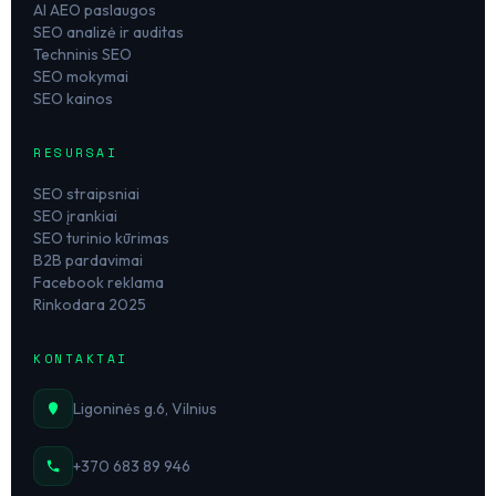
AI AEO paslaugos
SEO analizė ir auditas
Techninis SEO
SEO mokymai
SEO kainos
RESURSAI
SEO straipsniai
SEO įrankiai
SEO turinio kūrimas
B2B pardavimai
Facebook reklama
Rinkodara 2025
KONTAKTAI
Ligoninės g.6, Vilnius
+370 683 89 946