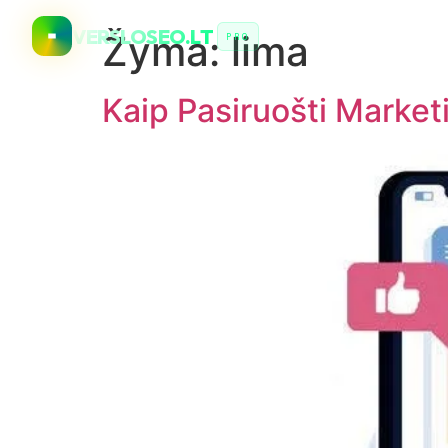
VERSLOSEO.LT
Žyma:
lima
PRO
Kaip Pasiruošti Market