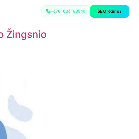
+370 683 89946
SEO Kainos
o Žingsnio