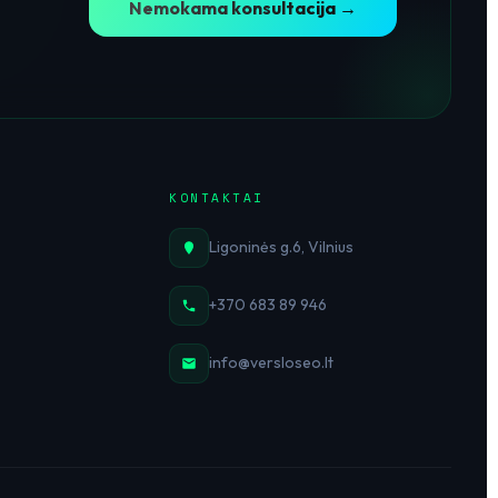
Nemokama konsultacija →
KONTAKTAI
Ligoninės g.6, Vilnius
+370 683 89 946
info@versloseo.lt