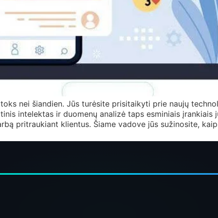
ks nei šiandien. Jūs turėsite prisitaikyti prie naujų technol
inis intelektas ir duomenų analizė taps esminiais įrankiais 
bą pritraukiant klientus. Šiame vadove jūs sužinosite, kaip 