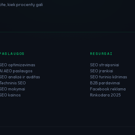
te, kiek procentų gali
PASLAUGOS
RESURSAI
SEO optimizavimas
SEO straipsniai
AI AEO paslaugos
SEO įrankiai
SEO analizė ir auditas
SEO turinio kūrimas
Techninis SEO
B2B pardavimai
SEO mokymai
Facebook reklama
SEO kainos
Rinkodara 2025