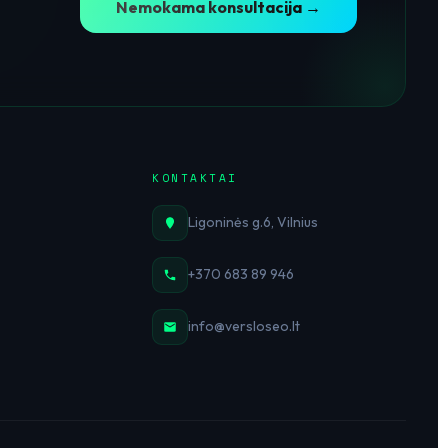
Nemokama konsultacija →
KONTAKTAI
Ligoninės g.6, Vilnius
+370 683 89 946
info@versloseo.lt