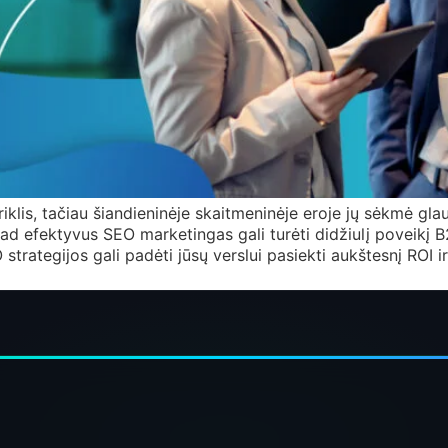
klis, tačiau šiandieninėje skaitmeninėje eroje jų sėkmė glau
kad efektyvus SEO marketingas gali turėti didžiulį poveikį
strategijos gali padėti jūsų verslui pasiekti aukštesnį ROI i