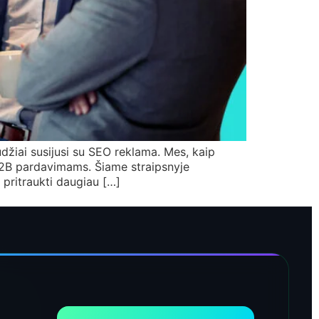
džiai susijusi su SEO reklama. Mes, kaip
 B2B pardavimams. Šiame straipsnyje
r pritraukti daugiau […]