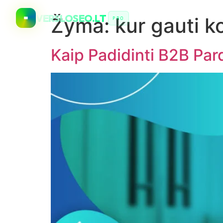
VERSLOSEO.LT
Žyma:
kur gauti k
PRO
Kaip Padidinti B2B Pa