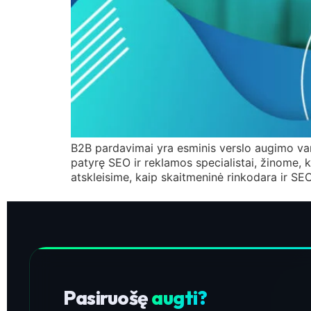
B2B pardavimai yra esminis verslo augimo vari
patyrę SEO ir reklamos specialistai, žinome, 
atskleisime, kaip skaitmeninė rinkodara ir SEO 
Pasiruošę
augti?