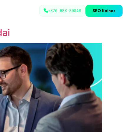
+370 683 89946
SEO Kainos
dai