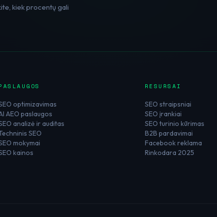
te, kiek procentų gali
PASLAUGOS
RESURSAI
SEO optimizavimas
SEO straipsniai
AI AEO paslaugos
SEO įrankiai
SEO analizė ir auditas
SEO turinio kūrimas
Techninis SEO
B2B pardavimai
SEO mokymai
Facebook reklama
SEO kainos
Rinkodara 2025