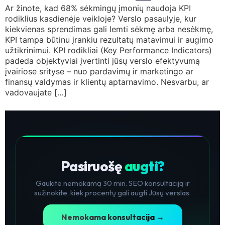
Ar žinote, kad 68% sėkmingų įmonių naudoja KPI
rodiklius kasdienėje veikloje? Verslo pasaulyje, kur
kiekvienas sprendimas gali lemti sėkmę arba nesėkmę,
KPI tampa būtinu įrankiu rezultatų matavimui ir augimo
užtikrinimui. KPI rodikliai (Key Performance Indicators)
padeda objektyviai įvertinti jūsų verslo efektyvumą
įvairiose srityse – nuo pardavimų ir marketingo ar
finansų valdymas ir klientų aptarnavimo. Nesvarbu, ar
vadovaujate […]
Pasiruošę
augti?
Gaukite nemokamą 30 min. SEO konsultaciją ir
sužinokite, kiek procentų gali augti Jūsų verslas.
Nemokama konsultacija →