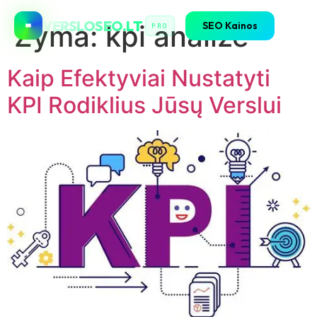
VERSLOSEO.LT
SEO Kainos
Žyma:
kpi analizė
PRO
Kaip Efektyviai Nustatyti
KPI Rodiklius Jūsų Verslui