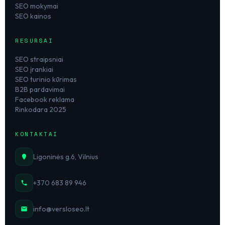
SEO mokymai
SEO kainos
RESURSAI
SEO straipsniai
SEO įrankiai
SEO turinio kūrimas
B2B pardavimai
Facebook reklama
Rinkodara 2025
KONTAKTAI
Ligoninės g.6, Vilnius
+370 683 89 946
info@versloseo.lt