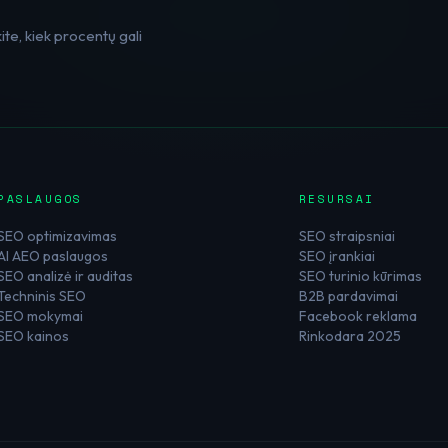
te, kiek procentų gali
PASLAUGOS
RESURSAI
SEO optimizavimas
SEO straipsniai
AI AEO paslaugos
SEO įrankiai
SEO analizė ir auditas
SEO turinio kūrimas
Techninis SEO
B2B pardavimai
SEO mokymai
Facebook reklama
SEO kainos
Rinkodara 2025