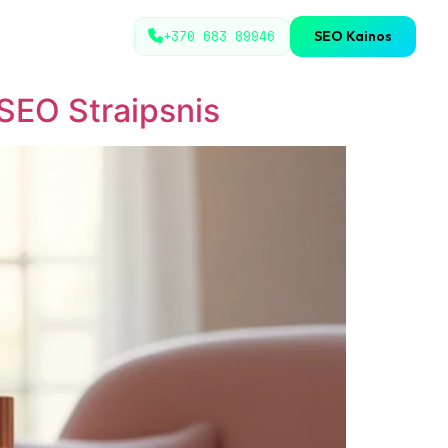
+370 683 89946
SEO Kainos
SEO Straipsnis