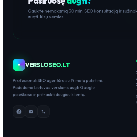
Pasiruošę
augti?
Gaukite nemokamą 30 min. SEO konsultaciją ir sužinoki
augti Jūsų verslas.
VERSLOSEO.LT
Profesionali SEO agentūra su 19 metų patirtimi.
Padedame Lietuvos verslams augti Google
paieškose ir pritraukti daugiau klientų.