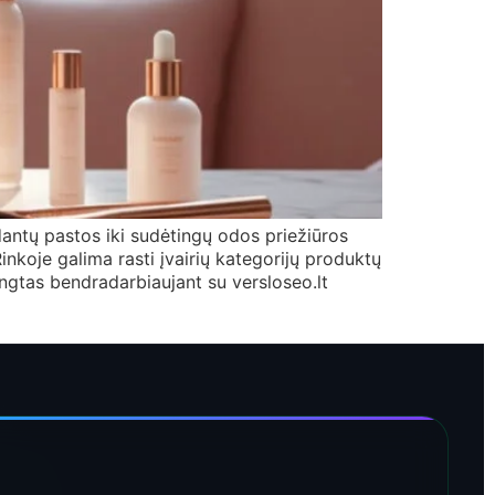
antų pastos iki sudėtingų odos priežiūros
inkoje galima rasti įvairių kategorijų produktų
engtas bendradarbiaujant su versloseo.lt