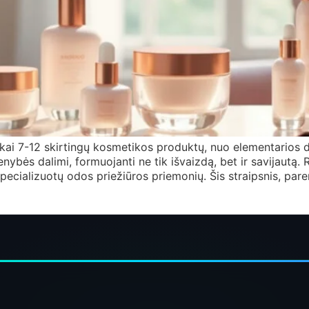
škai 7-12 skirtingų kosmetikos produktų, nuo elementarios d
bės dalimi, formuojanti ne tik išvaizdą, bet ir savijautą. R
pecializuotų odos priežiūros priemonių. Šis straipsnis, par