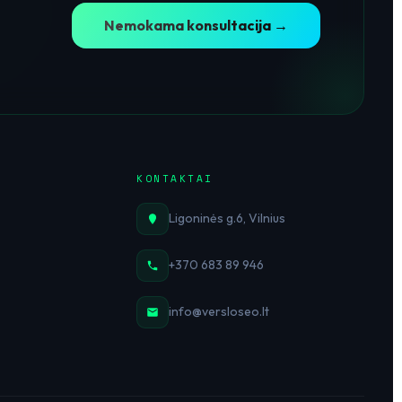
Nemokama konsultacija →
KONTAKTAI
Ligoninės g.6, Vilnius
+370 683 89 946
info@versloseo.lt