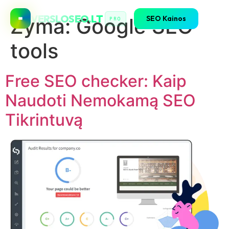
VERSLOSEO.LT
SEO Kainos
Žyma:
Google SEO
PRO
tools
Free SEO checker: Kaip
Naudoti Nemokamą SEO
Tikrintuvą