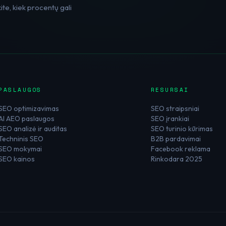
te, kiek procentų gali
PASLAUGOS
RESURSAI
SEO optimizavimas
SEO straipsniai
AI AEO paslaugos
SEO įrankiai
SEO analizė ir auditas
SEO turinio kūrimas
Techninis SEO
B2B pardavimai
SEO mokymai
Facebook reklama
SEO kainos
Rinkodara 2025