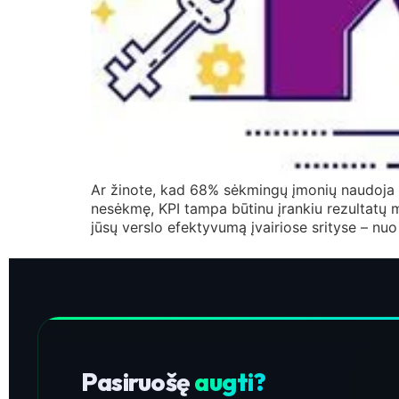
Ar žinote, kad 68% sėkmingų įmonių naudoja KP
nesėkmę, KPI tampa būtinu įrankiu rezultatų m
jūsų verslo efektyvumą įvairiose srityse – nu
Pasiruošę
augti?