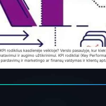
I rodiklius kasdienėje veikloje? Verslo pasaulyje, kur kie
atavimui ir augimo užtikrinimui. KPI rodikliai (Key Performa
o pardavimų ir marketingo ar finansų valdymas ir klientų a