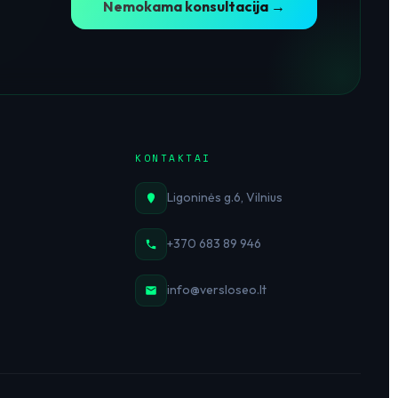
Nemokama konsultacija →
KONTAKTAI
Ligoninės g.6, Vilnius
+370 683 89 946
info@versloseo.lt