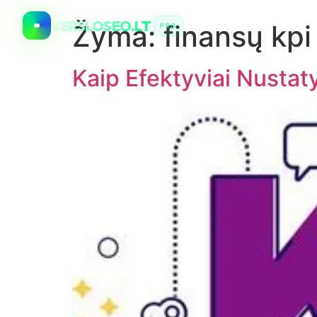
VERSLOSEO.LT
Žyma:
finansų kpi
PRO
Kaip Efektyviai Nustaty