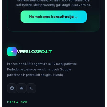
Gaukite nemokamą 30 min. SEO konsultaciją ir
sužinokite, kiek procentų gali augti Jūsų verslas.
Nemokama konsultacija →
VERSLOSEO.LT
Profesionali SEO agentūra su 19 metų patirtimi.
Padedame Lietuvos verslams augti Google
paieškose ir pritraukti daugiau klientų.
PASLAUGOS