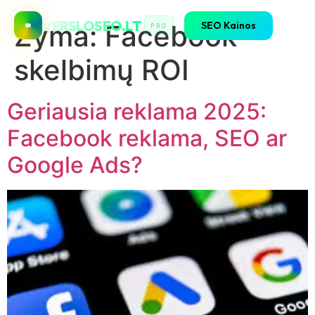
VERSLOSEO.LT
SEO Kainos
Žyma:
Facebook
PRO
skelbimų ROI
Geriausia reklama 2025:
Facebook reklama, SEO ar
Google Ads?