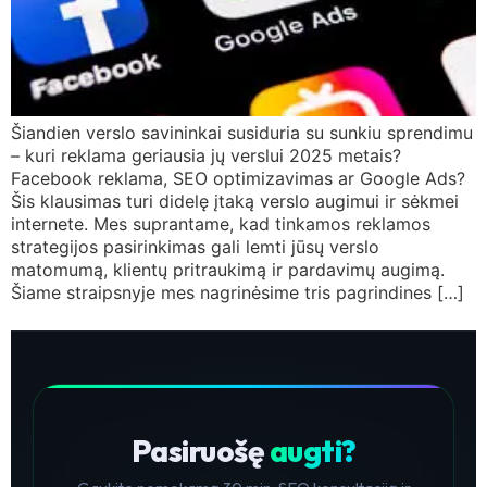
Šiandien verslo savininkai susiduria su sunkiu sprendimu
– kuri reklama geriausia jų verslui 2025 metais?
Facebook reklama, SEO optimizavimas ar Google Ads?
Šis klausimas turi didelę įtaką verslo augimui ir sėkmei
internete. Mes suprantame, kad tinkamos reklamos
strategijos pasirinkimas gali lemti jūsų verslo
matomumą, klientų pritraukimą ir pardavimų augimą.
Šiame straipsnyje mes nagrinėsime tris pagrindines […]
Pasiruošę
augti?