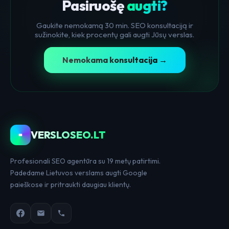
Pasiruošę
augti?
Gaukite nemokamą 30 min. SEO konsultaciją ir
sužinokite, kiek procentų gali augti Jūsų verslas.
Nemokama konsultacija →
VERSLOSEO.LT
Profesionali SEO agentūra su 19 metų patirtimi.
Padedame Lietuvos verslams augti Google
paieškose ir pritraukti daugiau klientų.