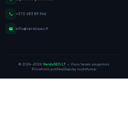
+370 683 89 946
info@versloseo.lt
© 2024–2026
VersloSEO.LT
— Visos teisės saugomos.
Privatumo politika
Slapukų nustatymai