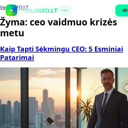
VersloSEO.LT
VERSLOSEO.LT
SE
PRO
Žyma:
ceo vaidmuo krizės
metu
Kaip Tapti Sėkmingu CEO: 5 Esminiai
Patarimai