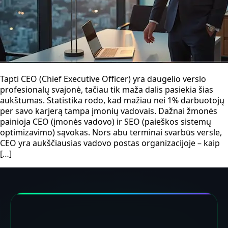
Tapti CEO (Chief Executive Officer) yra daugelio verslo
profesionalų svajonė, tačiau tik maža dalis pasiekia šias
aukštumas. Statistika rodo, kad mažiau nei 1% darbuotojų
per savo karjerą tampa įmonių vadovais. Dažnai žmonės
painioja CEO (įmonės vadovo) ir SEO (paieškos sistemų
optimizavimo) sąvokas. Nors abu terminai svarbūs versle,
CEO yra aukščiausias vadovo postas organizacijoje – kaip
[…]