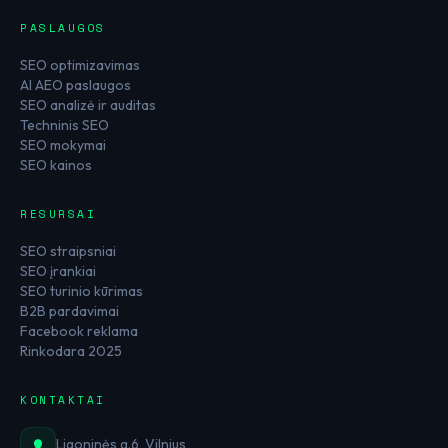
PASLAUGOS
SEO optimizavimas
AI AEO paslaugos
SEO analizė ir auditas
Techninis SEO
SEO mokymai
SEO kainos
RESURSAI
SEO straipsniai
SEO įrankiai
SEO turinio kūrimas
B2B pardavimai
Facebook reklama
Rinkodara 2025
KONTAKTAI
Ligoninės g.6, Vilnius