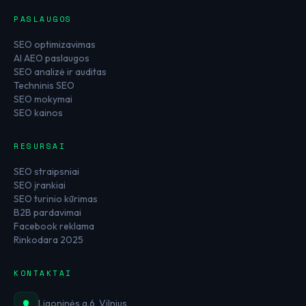
PASLAUGOS
SEO optimizavimas
AI AEO paslaugos
SEO analizė ir auditas
Techninis SEO
SEO mokymai
SEO kainos
RESURSAI
SEO straipsniai
SEO įrankiai
SEO turinio kūrimas
B2B pardavimai
Facebook reklama
Rinkodara 2025
KONTAKTAI
Ligoninės g.6, Vilnius