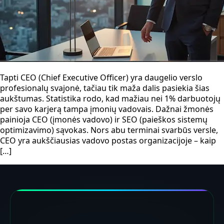
Tapti CEO (Chief Executive Officer) yra daugelio verslo
profesionalų svajonė, tačiau tik maža dalis pasiekia šias
aukštumas. Statistika rodo, kad mažiau nei 1% darbuotojų
per savo karjerą tampa įmonių vadovais. Dažnai žmonės
painioja CEO (įmonės vadovo) ir SEO (paieškos sistemų
optimizavimo) sąvokas. Nors abu terminai svarbūs versle,
CEO yra aukščiausias vadovo postas organizacijoje – kaip
[…]