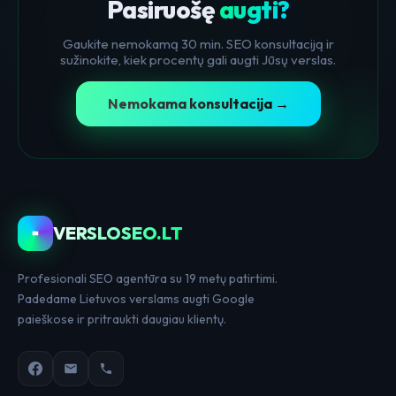
Pasiruošę
augti?
Gaukite nemokamą 30 min. SEO konsultaciją ir
sužinokite, kiek procentų gali augti Jūsų verslas.
Nemokama konsultacija →
VERSLOSEO.LT
Profesionali SEO agentūra su 19 metų patirtimi.
Padedame Lietuvos verslams augti Google
paieškose ir pritraukti daugiau klientų.