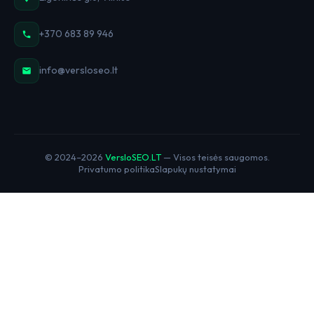
+370 683 89 946
info@versloseo.lt
© 2024–2026
VersloSEO.LT
— Visos teisės saugomos.
Privatumo politika
Slapukų nustatymai