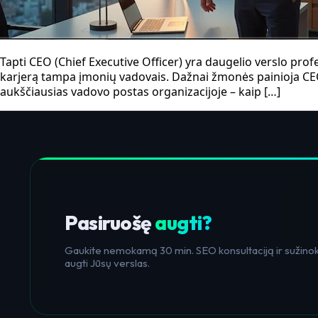
Tapti CEO (Chief Executive Officer) yra daugelio verslo pro
karjerą tampa įmonių vadovais. Dažnai žmonės painioja CEO
aukščiausias vadovo postas organizacijoje – kaip […]
Pasiruošę
augti?
Gaukite nemokamą 30 min. SEO konsultaciją ir sužinoki
augti Jūsų verslas.