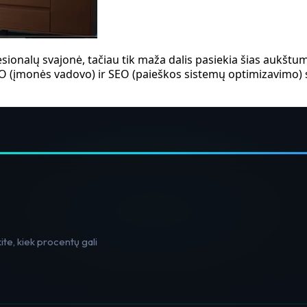
fesionalų svajonė, tačiau tik maža dalis pasiekia šias aukšt
 (įmonės vadovo) ir SEO (paieškos sistemų optimizavimo) s
te, kiek procentų gali