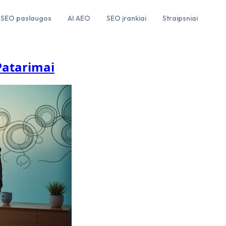
SEO paslaugos
AI AEO
SEO įrankiai
Straipsniai
Patarimai