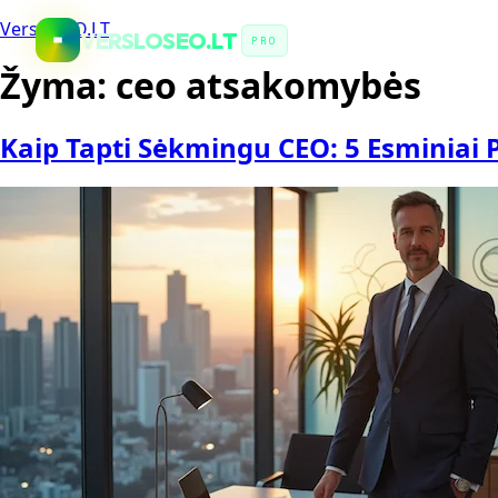
VersloSEO.LT
VERSLOSEO.LT
PRO
Žyma:
ceo atsakomybės
Kaip Tapti Sėkmingu CEO: 5 Esminiai 