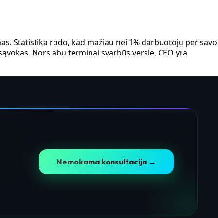
umas. Statistika rodo, kad mažiau nei 1% darbuotojų per savo
ąvokas. Nors abu terminai svarbūs versle, CEO yra
Nemokama konsultacija →