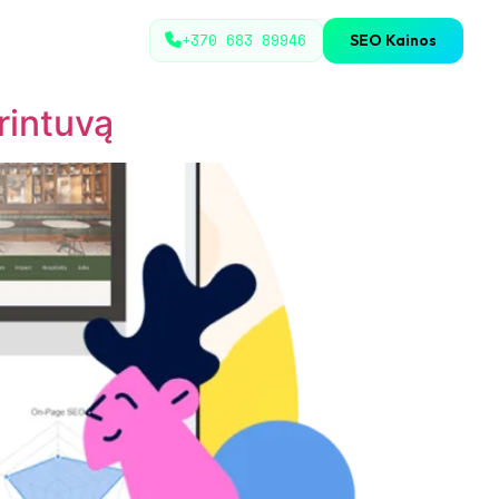
+370 683 89946
SEO Kainos
rintuvą