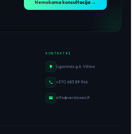
Nemokama konsultacija →
KONTAKTAI
Ligoninės g.6, Vilnius
+370 683 89 946
info@versloseo.lt