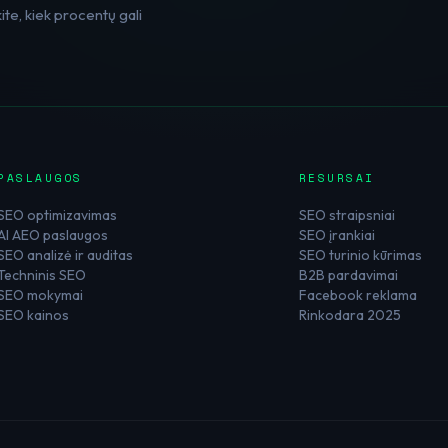
te, kiek procentų gali
PASLAUGOS
RESURSAI
SEO optimizavimas
SEO straipsniai
AI AEO paslaugos
SEO įrankiai
SEO analizė ir auditas
SEO turinio kūrimas
Techninis SEO
B2B pardavimai
SEO mokymai
Facebook reklama
SEO kainos
Rinkodara 2025