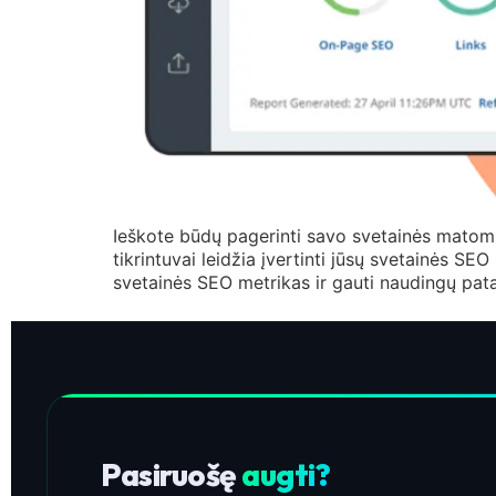
Ieškote būdų pagerinti savo svetainės matom
tikrintuvai leidžia įvertinti jūsų svetainės SEO 
svetainės SEO metrikas ir gauti naudingų pata
Pasiruošę
augti?