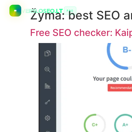
VERSLOSEO.LT
Žyma:
best SEO an
PRO
Free SEO checker: Ka